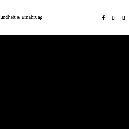
facebook
youtube
inst
undheit & Ernährung