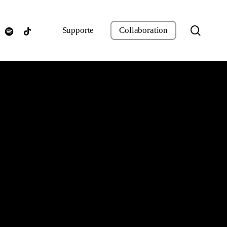
search
agram
spotify
tiktok
Supporte
Collaboration